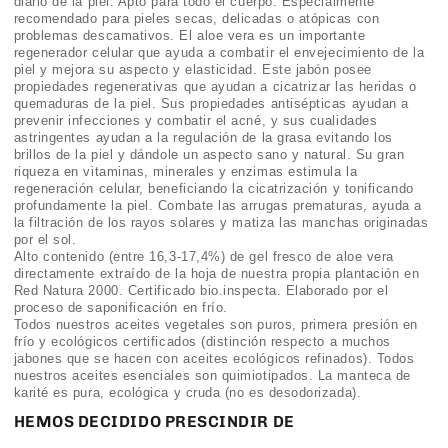
diario de la piel. Apto para todo el cuerpo. Especialmente
recomendado para pieles secas, delicadas o atópicas con
problemas descamativos. El aloe vera es un importante
regenerador celular que ayuda a combatir el envejecimiento de la
piel y mejora su aspecto y elasticidad. Este jabón posee
propiedades regenerativas que ayudan a cicatrizar las heridas o
quemaduras de la piel. Sus propiedades antisépticas ayudan a
prevenir infecciones y combatir el acné, y sus cualidades
astringentes ayudan a la regulación de la grasa evitando los
brillos de la piel y dándole un aspecto sano y natural. Su gran
riqueza en vitaminas, minerales y enzimas estimula la
regeneración celular, beneficiando la cicatrización y tonificando
profundamente la piel. Combate las arrugas prematuras, ayuda a
la filtración de los rayos solares y matiza las manchas originadas
por el sol.
Alto contenido (entre 16,3-17,4%) de gel fresco de aloe vera
directamente extraído de la hoja de nuestra propia plantación en
Red Natura 2000. Certificado bio.inspecta. Elaborado por el
proceso de saponificación en frío.
Todos nuestros aceites vegetales son puros, primera presión en
frío y ecológicos certificados (distinción respecto a muchos
jabones que se hacen con aceites ecológicos refinados). Todos
nuestros aceites esenciales son quimiotipados. La manteca de
karité es pura, ecológica y cruda (no es desodorizada).
HEMOS DECIDIDO PRESCINDIR DE