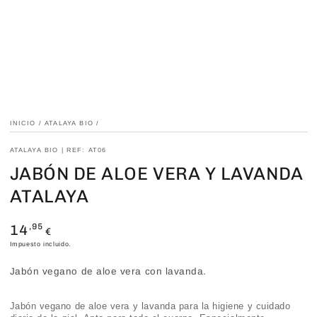
INICIO
/
ATALAYA BIO
/
ATALAYA BIO | REF: AT06
JABÓN DE ALOE VERA Y LAVANDA
ATALAYA
14
Precio
,95
€
regular
Impuesto incluido.
Jabón vegano de aloe vera con lavanda.
Jabón vegano de aloe vera y lavanda para la higiene y cuidado