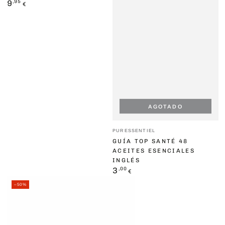
Precio
,95
9
€
regular
AGOTADO
Vendedor:
PURESSENTIEL
GUÍA TOP SANTÉ 48
ACEITES ESENCIALES
INGLÉS
Precio
,00
3
€
regular
–50%