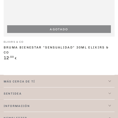
AGOTADO
Vendedor:
ELIXIRS & CO
BRUMA BIENESTAR "SENSUALIDAD" 30ML ELIXIRS &
CO
Precio
,50
12
€
regular
MÁS CERCA DE TÍ
SENTIDEA
INFORMACIÓN