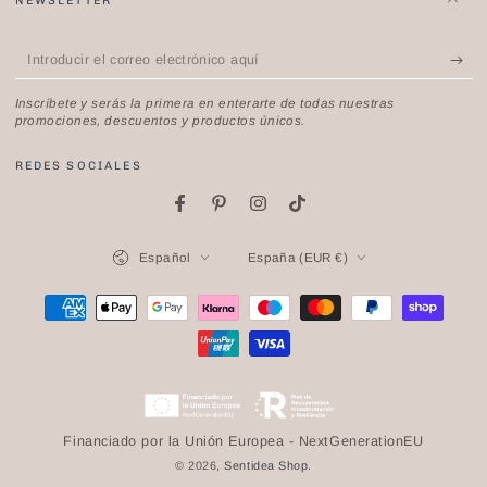
NEWSLETTER
Introducir
el
Inscríbete y serás la primera en enterarte de todas nuestras
correo
promociones, descuentos y productos únicos.
electrónico
REDES SOCIALES
aquí
Facebook
Pinterest
Instagram
TikTok
Idioma
País/región
Español
España (EUR €)
Métodos
de
pago
Financiado por la Unión Europea - NextGenerationEU
© 2026,
Sentidea Shop
.