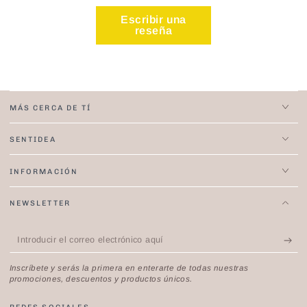
Escribir una
reseña
MÁS CERCA DE TÍ
SENTIDEA
INFORMACIÓN
NEWSLETTER
Introducir
el
Inscríbete y serás la primera en enterarte de todas nuestras
correo
promociones, descuentos y productos únicos.
electrónico