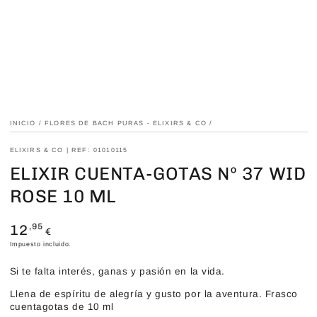
INICIO
/
FLORES DE BACH PURAS - ELIXIRS & CO
/
ELIXIRS & CO | REF: 01010115
ELIXIR CUENTA-GOTAS Nº 37 WID
ROSE 10 ML
12
Precio
,95
€
regular
Impuesto incluido.
Si te falta interés, ganas y pasión en la vida.
Llena de espíritu de alegría y gusto por la aventura. Frasco
cuentagotas de 10 ml