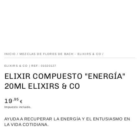
INICIO
/
MEZCLAS DE FLORES DE BACH - ELIXIRS & CO
/
ELIXIRS & CO | REF: 01020127
ELIXIR COMPUESTO "ENERGÍA"
20ML ELIXIRS & CO
19
Precio
,95
€
regular
Impuesto incluido.
AYUDA A RECUPERAR LA ENERGÍA Y EL ENTUSIASMO EN
LA VIDA COTIDIANA.