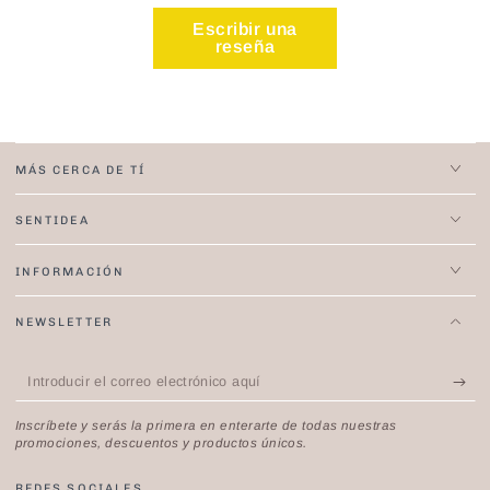
Escribir una
reseña
MÁS CERCA DE TÍ
SENTIDEA
INFORMACIÓN
NEWSLETTER
Introducir
el
Inscríbete y serás la primera en enterarte de todas nuestras
correo
promociones, descuentos y productos únicos.
electrónico
REDES SOCIALES