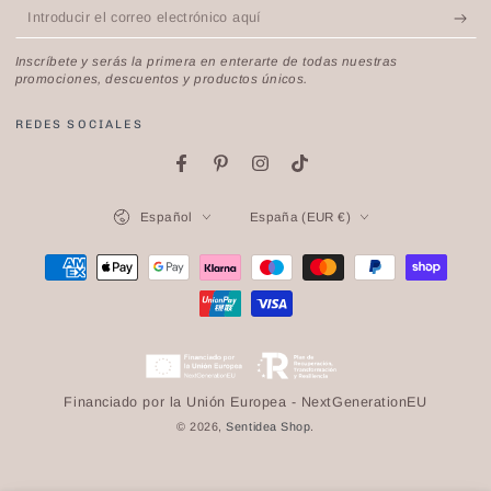
Introducir
el
Inscríbete y serás la primera en enterarte de todas nuestras
correo
promociones, descuentos y productos únicos.
electrónico
REDES SOCIALES
aquí
Facebook
Pinterest
Instagram
TikTok
Idioma
País/región
Español
España (EUR €)
Métodos
de
pago
Financiado por la Unión Europea - NextGenerationEU
© 2026,
Sentidea Shop
.