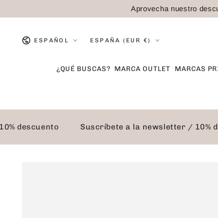
IR AL
Aprovecha nuestro descu
CONTENIDO
Idioma
País/región
ESPAÑOL
ESPAÑA (EUR €)
¿QUÉ BUSCAS?
MARCA OUTLET
MARCAS PR
er / 10% descuento
Suscríbete a la newsletter / 
IR A LA
INFORMACIÓN DEL
PRODUCTO