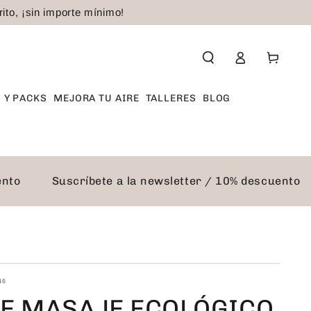
to, ¡sin importe mínimo!
Iniciar
Carrito
sesión
 Y PACKS
MEJORA TU AIRE
TALLERES
BLOG
scuento
Suscríbete a la newsletter / 10% descuen
46
DE MASAJE ECOLÓGICO