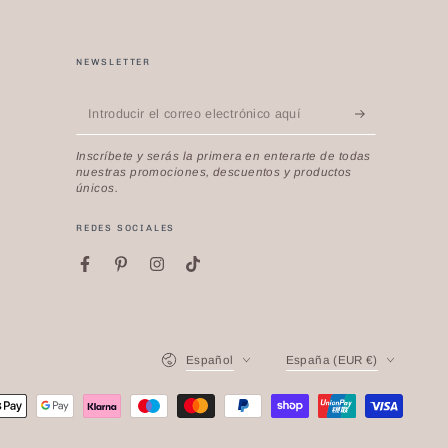
NEWSLETTER
Introducir
el
Inscríbete y serás la primera en enterarte de todas
correo
nuestras promociones, descuentos y productos
únicos.
electrónico
aquí
REDES SOCIALES
Facebook
Pinterest
Instagram
TikTok
Idioma
País/región
Español
España (EUR €)