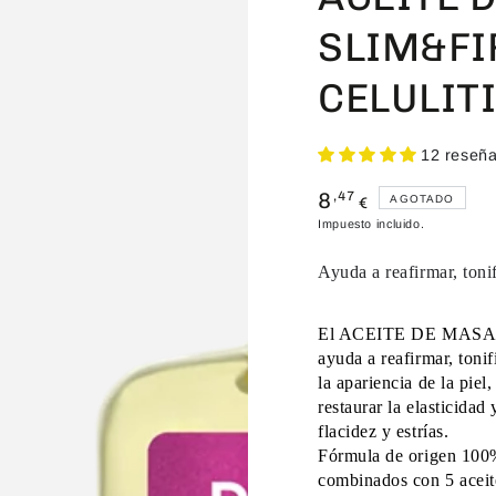
SLIM&FI
CELULIT
12 reseñ
8
Precio
,47
AGOTADO
€
regular
Impuesto incluido.
Ayuda a reafirmar, tonifi
E
l ACEITE DE MAS
ayuda a reafirmar, tonif
la apariencia de la piel
restaurar la elasticidad 
flacidez y estrías.
Fórmula de origen 100% 
combinados con 5 aceite