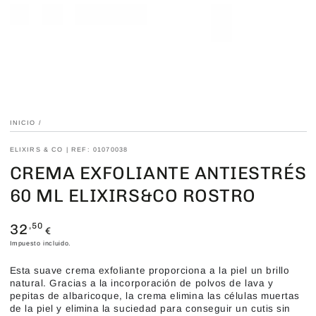
INICIO
/
ELIXIRS & CO | REF: 01070038
CREMA EXFOLIANTE ANTIESTRÉS
60 ML ELIXIRS&CO ROSTRO
32
Precio
,50
€
regular
Impuesto incluido.
Esta suave crema exfoliante proporciona a la piel un brillo
natural. Gracias a la incorporación de polvos de lava y
pepitas de albaricoque, la crema elimina las células muertas
de la piel y elimina la suciedad para conseguir un cutis sin