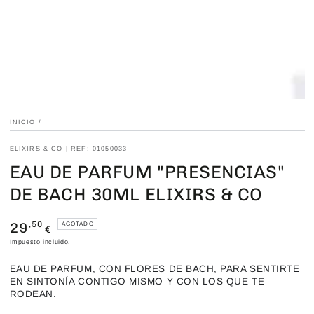
INICIO
/
ELIXIRS & CO | REF: 01050033
EAU DE PARFUM "PRESENCIAS"
DE BACH 30ML ELIXIRS & CO
29
Precio
,50
AGOTADO
€
regular
Impuesto incluido.
EAU DE PARFUM, CON FLORES DE BACH, PARA SENTIRTE
EN SINTONÍA CONTIGO MISMO Y CON LOS QUE TE
RODEAN.