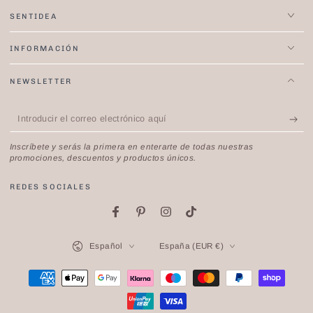
SENTIDEA
INFORMACIÓN
NEWSLETTER
Introducir
el
Inscríbete y serás la primera en enterarte de todas nuestras
correo
promociones, descuentos y productos únicos.
electrónico
REDES SOCIALES
aquí
Facebook
Pinterest
Instagram
TikTok
Idioma
País/región
Español
España (EUR €)
Métodos
de