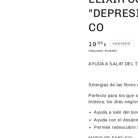
"DEPRES
CO
19
Precio
,95
AGOTADO
€
regular
Impuesto incluido.
AYUDA A SALIR DEL 
Sinergias de las flore
Perfecto para los que 
tristeza, los días negr
Ayuda a salir del tún
Ayuda con el desáni
Permite redescubrir l
MODO DE EMPLEO: