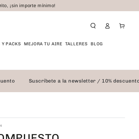
to, ¡sin importe mínimo!
Iniciar
Carrito
sesión
 Y PACKS
MEJORA TU AIRE
TALLERES
BLOG
escuento
Suscríbete a la newsletter / 10% descue
26
COMPUESTO