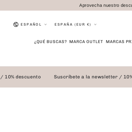
IR AL
Aprovecha nuestro descu
CONTENIDO
Idioma
País/región
ESPAÑOL
ESPAÑA (EUR €)
¿QUÉ BUSCAS?
MARCA OUTLET
MARCAS PR
ter / 10% descuento
Suscríbete a la newsletter / 
IR A LA
INFORMACIÓN DEL
PRODUCTO