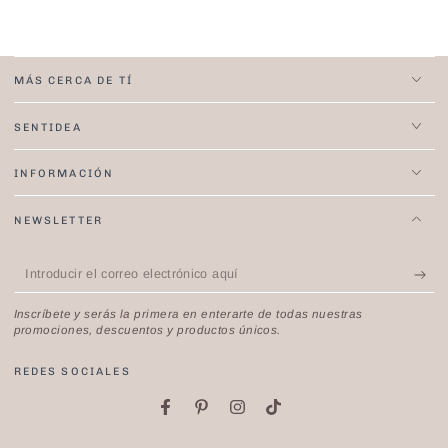
MÁS CERCA DE TÍ
SENTIDEA
INFORMACIÓN
NEWSLETTER
Introducir
el
Inscríbete y serás la primera en enterarte de todas nuestras
correo
promociones, descuentos y productos únicos.
electrónico
REDES SOCIALES
aquí
Facebook
Pinterest
Instagram
TikTok
Idioma
País/región