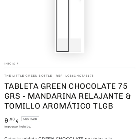
INICIO
/
THE LITTLE GREEN BOTTLE | REF: LGB6CHOTAB175
TABLETA GREEN CHOCOLATE 75
GRS - MANDARINA RELAJANTE &
TOMILLO AROMÁTICO TLGB
9
Precio
,90
AGOTADO
€
regular
Impuesto incluido.
Catar la tableta GREEN CHOCOLATE es viajar a la