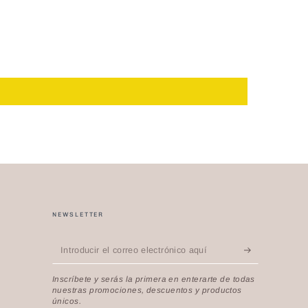
NEWSLETTER
Introducir
el
Inscríbete y serás la primera en enterarte de todas
correo
nuestras promociones, descuentos y productos
únicos.
electrónico