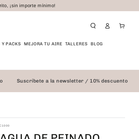
to, ¡sin importe mínimo!
Iniciar
Carrito
sesión
 Y PACKS
MEJORA TU AIRE
TALLERES
BLOG
nto
Suscríbete a la newsletter / 10% descuento
C1000
 AGUA DE PEINADO