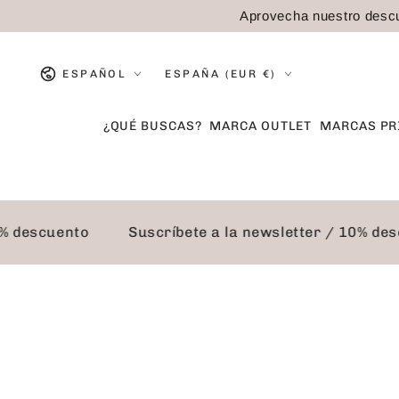
IR AL
Aprovecha nuestro descu
CONTENIDO
Idioma
País/región
ESPAÑOL
ESPAÑA (EUR €)
¿QUÉ BUSCAS?
MARCA OUTLET
MARCAS PR
 10% descuento
Suscríbete a la newsletter / 10% 
IR A LA
INFORMACIÓN DEL
PRODUCTO