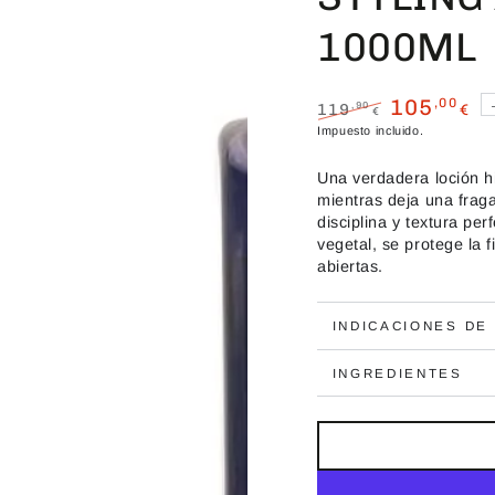
1000ML
105
,00
119
,90
€
€
Precio
Precio
Impuesto incluido.
regular
de
venta
Una verdadera loción hi
mientras deja una fraga
disciplina y textura per
vegetal, se protege la f
abiertas.
INDICACIONES DE
INGREDIENTES