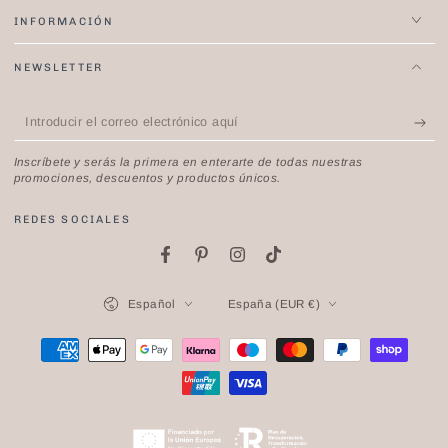
INFORMACIÓN
NEWSLETTER
Introducir
el
Inscríbete y serás la primera en enterarte de todas nuestras
correo
promociones, descuentos y productos únicos.
electrónico
REDES SOCIALES
aquí
Facebook
Pinterest
Instagram
TikTok
Idioma
País/región
Español
España (EUR €)
Métodos
de
pago