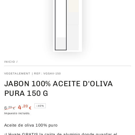
INICIO
/
VEGETALEMENT | REF: VGSAV-150
JABON 100% ACEITE D'OLIVA
PURA 150 G
4
,20
–40%
6
,90
€
€
Precio
Precio
Impuesto incluido.
regular
de
venta
Aceite de oliva 100% puro
¡Llévate GRATIS la cajita de aluminio donde guardar el