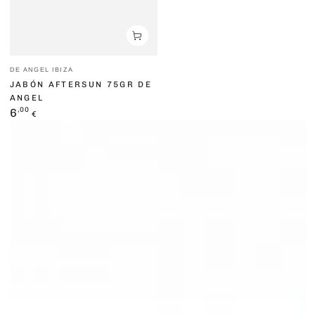
Vendedor:
DE ANGEL IBIZA
JABÓN AFTERSUN 75GR DE
ANGEL
Precio
,00
6
€
regular