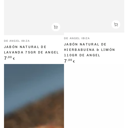
Vendedor:
DE ANGEL IBIZA
Vendedor:
DE ANGEL IBIZA
JABÓN NATURAL DE
JABÓN NATURAL DE
HIERBABUENA & LIMÓN
LAVANDA 75GR DE ANGEL
110GR DE ANGEL
Precio
,00
7
€
Precio
,00
7
€
regular
regular