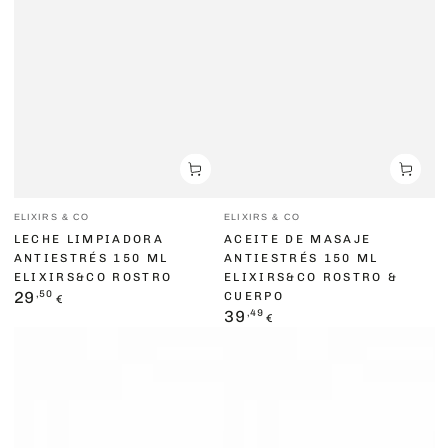
Vendedor:
Vendedor:
ELIXIRS & CO
ELIXIRS & CO
LECHE LIMPIADORA
ACEITE DE MASAJE
ANTIESTRÉS 150 ML
ANTIESTRÉS 150 ML
ELIXIRS&CO ROSTRO
ELIXIRS&CO ROSTRO &
Precio
,50
29
CUERPO
€
regular
Precio
,49
39
€
regular