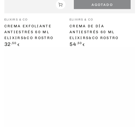
AGOTADO
Vendedor:
Vendedor:
ELIXIRS & CO
ELIXIRS & CO
CREMA EXFOLIANTE
CREMA DE DÍA
ANTIESTRÉS 60 ML
ANTIESTRÉS 60 ML
ELIXIRS&CO ROSTRO
ELIXIRS&CO ROSTRO
Precio
,50
Precio
,50
32
54
€
€
regular
regular