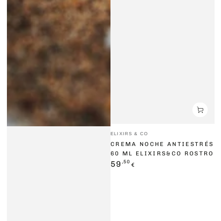
Vendedor:
ELIXIRS & CO
CREMA NOCHE ANTIESTRÉS
60 ML ELIXIRS&CO ROSTRO
Precio
,50
59
€
regular