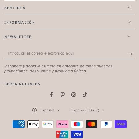
SENTIDEA
INFORMACIÓN
NEWSLETTER
Introducir
el
Inscríbete y serás la primera en enterarte de todas nuestras
correo
promociones, descuentos y productos únicos.
electrónico
REDES SOCIALES
aquí
Facebook
Pinterest
Instagram
TikTok
Idioma
País/región
Español
España (EUR €)
Métodos
de