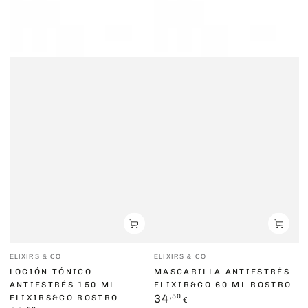
Vendedor:
Vendedor:
ELIXIRS & CO
ELIXIRS & CO
LOCIÓN TÓNICO
MASCARILLA ANTIESTRÉS
ANTIESTRÉS 150 ML
ELIXIR&CO 60 ML ROSTRO
Precio
,50
34
ELIXIRS&CO ROSTRO
€