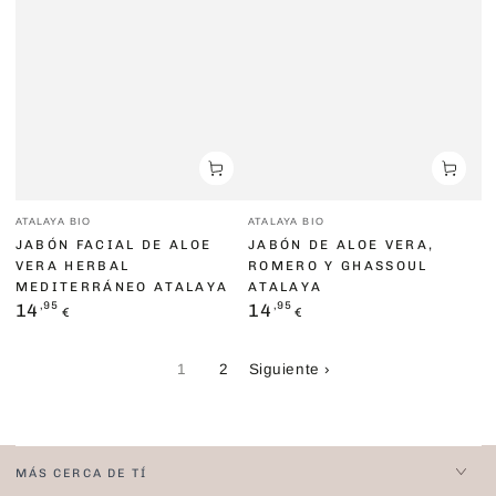
Vendedor:
Vendedor:
ATALAYA BIO
ATALAYA BIO
JABÓN FACIAL DE ALOE
JABÓN DE ALOE VERA,
VERA HERBAL
ROMERO Y GHASSOUL
MEDITERRÁNEO ATALAYA
ATALAYA
Precio
,95
Precio
,95
14
14
€
€
regular
regular
1
2
Siguiente ›
MÁS CERCA DE TÍ